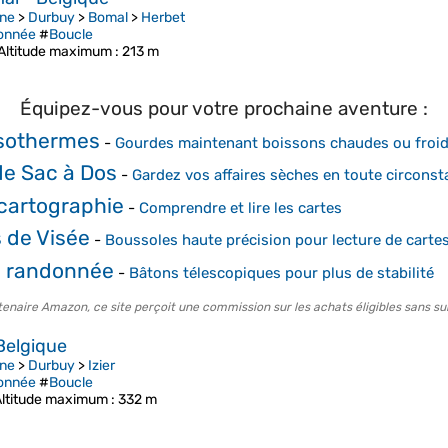
ne
>
Durbuy
>
Bomal
>
Herbet
onnée
#
Boucle
Altitude maximum
: 213 m
Équipez-vous pour votre prochaine aventure :
isothermes
-
Gourdes maintenant boissons chaudes ou froi
e Sac à Dos
-
Gardez vos affaires sèches en toute circons
 cartographie
-
Comprendre et lire les cartes
 de Visée
-
Boussoles haute précision pour lecture de cart
e randonnée
-
Bâtons télescopiques pour plus de stabilité
tenaire Amazon, ce site perçoit une commission sur les achats éligibles sans su
Belgique
ne
>
Durbuy
>
Izier
onnée
#
Boucle
Altitude maximum
: 332 m