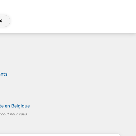
X
ants
te en Belgique
rcoût pour vous.