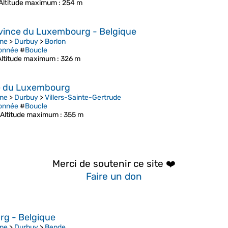
Altitude maximum
: 254 m
vince du Luxembourg - Belgique
ne
>
Durbuy
>
Borlon
onnée
#
Boucle
Altitude maximum
: 326 m
ce du Luxembourg
ne
>
Durbuy
>
Villers-Sainte-Gertrude
onnée
#
Boucle
Altitude maximum
: 355 m
Merci de soutenir ce site ❤️
Faire un don
rg - Belgique
ne
>
Durbuy
>
Bende