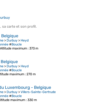
urbuy
s
, sa
carte
et son
profil
.
 Belgique
ne
>
Durbuy
>
Heyd
onnée
#
Boucle
Altitude maximum
: 373 m
 Belgique
ne
>
Durbuy
>
Heyd
onnée
#
Boucle
ltitude maximum
: 270 m
e du Luxembourg - Belgique
ne
>
Durbuy
>
Villers-Sainte-Gertrude
onnée
#
Boucle
ltitude maximum
: 330 m