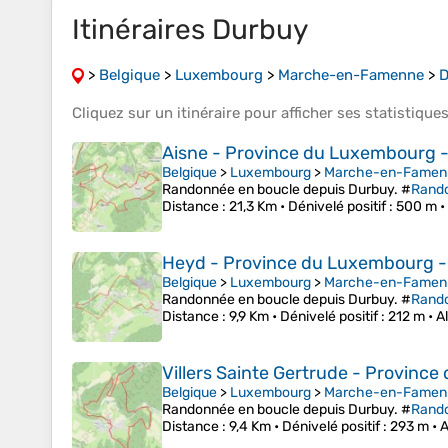
Itinéraires Durbuy
>
Belgique
>
Luxembourg
>
Marche-en-Famenne
>
D
Cliquez sur un
itinéraire
pour afficher ses
statistique
Aisne - Province du Luxembourg -
Belgique
>
Luxembourg
>
Marche-en-Famen
Randonnée en boucle depuis Durbuy. #
Rand
Distance
: 21,3 Km •
Dénivelé positif
: 500 m •
Heyd - Province du Luxembourg -
Belgique
>
Luxembourg
>
Marche-en-Famen
Randonnée en boucle depuis Durbuy. #
Rand
Distance
: 9,9 Km •
Dénivelé positif
: 212 m •
A
Villers Sainte Gertrude - Provinc
Belgique
>
Luxembourg
>
Marche-en-Famen
Randonnée en boucle depuis Durbuy. #
Rand
Distance
: 9,4 Km •
Dénivelé positif
: 293 m •
A