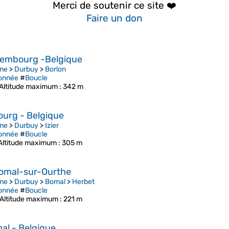
Merci de soutenir ce site ❤️
Faire un don
uxembourg -Belgique
ne
>
Durbuy
>
Borlon
onnée
#
Boucle
Altitude maximum
: 342 m
ourg - Belgique
ne
>
Durbuy
>
Izier
onnée
#
Boucle
Altitude maximum
: 305 m
Bomal-sur-Ourthe
ne
>
Durbuy
>
Bomal
>
Herbet
onnée
#
Boucle
Altitude maximum
: 221 m
al - Belgique