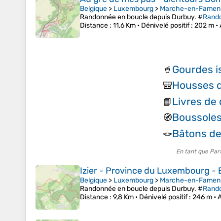
Belgique
>
Luxembourg
>
Marche-en-Famen
Randonnée en boucle depuis Durbuy. #
Rand
Distance
: 11,6 Km •
Dénivelé positif
: 202 m •
Gourdes 
🥤
Housses d
🎒
Livres de
📘
Boussoles
🧭
Bâtons d
🪢
En tant que Par
Izier - Province du Luxembourg - 
Belgique
>
Luxembourg
>
Marche-en-Famen
Randonnée en boucle depuis Durbuy. #
Rand
Distance
: 9,8 Km •
Dénivelé positif
: 246 m •