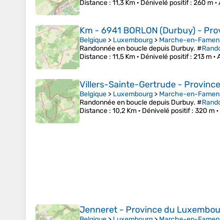
Distance
: 11,3 Km •
Dénivelé positif
: 260 m •
Km - 6941 BORLON (Durbuy) - Pro
Belgique
>
Luxembourg
>
Marche-en-Famen
Randonnée en boucle depuis Durbuy. #
Rand
Distance
: 11,5 Km •
Dénivelé positif
: 213 m •
Villers-Sainte-Gertrude - Provin
Belgique
>
Luxembourg
>
Marche-en-Famen
Randonnée en boucle depuis Durbuy. #
Rand
Distance
: 10,2 Km •
Dénivelé positif
: 320 m •
Jenneret - Province du Luxembou
Belgique
>
Luxembourg
>
Marche-en-Famen