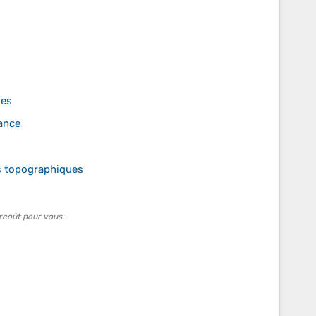
des
tance
es topographiques
rcoût pour vous.