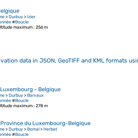
Belgique
ne
>
Durbuy
>
Izier
onnée
#
Boucle
ltitude maximum
: 256 m
evation data in JSON, GeoTIFF and KML formats
us
u Luxembourg - Belgique
ne
>
Durbuy
>
Barvaux
onnée
#
Boucle
ltitude maximum
: 278 m
- Province du Luxembourg-Belgique
ne
>
Durbuy
>
Bomal
>
Herbet
onnée
#
Boucle