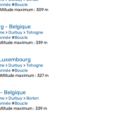
onnée
#
Boucle
Altitude maximum
: 309 m
g - Belgique
ne
>
Durbuy
>
Tohogne
onnée
#
Boucle
Altitude maximum
: 339 m
u Luxembourg
ne
>
Durbuy
>
Tohogne
onnée
#
Boucle
Altitude maximum
: 327 m
- Belgique
ne
>
Durbuy
>
Borlon
onnée
#
Boucle
Altitude maximum
: 339 m