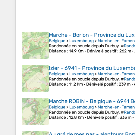
Marche - Borlon - Province du L
Belgique
>
Luxembourg
>
Marche-en-Famen
Randonnée en boucle depuis Durbuy. #
Rand
Distance
: 14,9 Km •
Dénivelé positif
: 262 m •
Izier - 6941 - Province du Luxemb
Belgique
>
Luxembourg
>
Marche-en-Famen
Randonnée en boucle depuis Durbuy. #
Rand
Distance
: 11,2 Km •
Dénivelé positif
: 239 m •
Marche ROBIN - Belgique - 6941 
Belgique
>
Luxembourg
>
Marche-en-Famen
Randonnée en boucle depuis Durbuy. #
Rand
Distance
: 12,8 Km •
Dénivelé positif
: 333 m •
Au gré de mes pas - alentours Bom