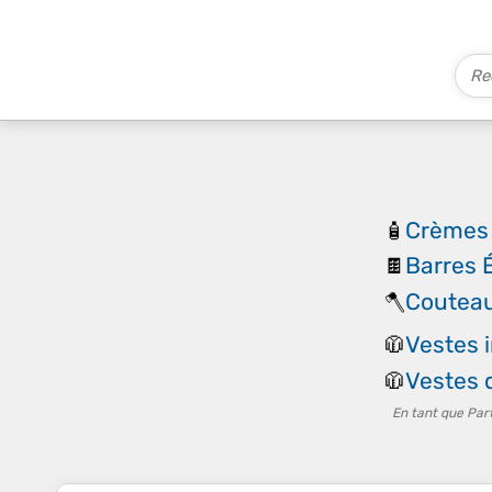
Crèmes 
🧴
Barres 
🍫
Couteau
🪓
Vestes 
🧥
Vestes 
🧥
En tant que Par