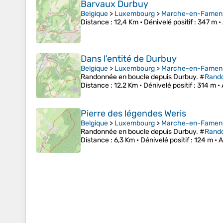
Barvaux Durbuy
Belgique
>
Luxembourg
>
Marche-en-Famen
Distance
: 12,4 Km •
Dénivelé positif
: 347 m •
Dans l'entité de Durbuy
Belgique
>
Luxembourg
>
Marche-en-Famen
Randonnée en boucle depuis Durbuy. #
Rand
Distance
: 12,2 Km •
Dénivelé positif
: 314 m •
Pierre des légendes Weris
Belgique
>
Luxembourg
>
Marche-en-Famen
Randonnée en boucle depuis Durbuy. #
Rand
Distance
: 6,3 Km •
Dénivelé positif
: 124 m •
A