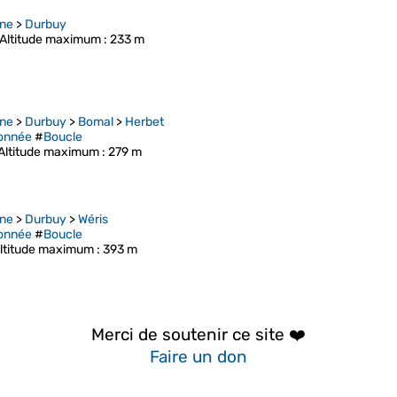
ne
>
Durbuy
Altitude maximum
: 233 m
ne
>
Durbuy
>
Bomal
>
Herbet
onnée
#
Boucle
Altitude maximum
: 279 m
ne
>
Durbuy
>
Wéris
onnée
#
Boucle
ltitude maximum
: 393 m
Merci de soutenir ce site ❤️
Faire un don