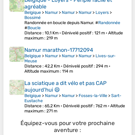
Belgique - Loyers - Périple facile et
agréable
Belgique
>
Namur
>
Namur
>
Namur
>
Loyers
>
Bossimé
Randonnée en boucle depuis Namur. #
Randonnée
#
Boucle
Distance
: 10,1 Km •
Dénivelé positif
: 121 m •
Altitude
maximum
: 219 m
Namur marathon-17712094
Belgique
>
Namur
>
Namur
>
Namur
>
Lives-sur-
Meuse
Distance
: 42,2 Km •
Dénivelé positif
: 294 m •
Altitude maximum
: 114 m
La sciatique a dit vélo et pas CAP
aujourd'hui 😄
Belgique
>
Namur
>
Namur
>
Fosses-la-Ville
>
Sart-
Eustache
Distance
: 65,2 Km •
Dénivelé positif
: 762 m •
Altitude
maximum
: 271 m
Équipez-vous pour votre prochaine
aventure :