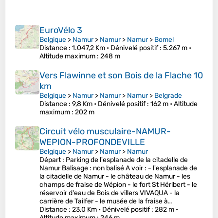
EuroVélo 3
Belgique
>
Namur
>
Namur
>
Namur
>
Bomel
Distance
: 1.047,2 Km •
Dénivelé positif
: 5.267 m •
Altitude maximum
: 248 m
Vers Flawinne et son Bois de la Flache 10
km
Belgique
>
Namur
>
Namur
>
Namur
>
Belgrade
Distance
: 9,8 Km •
Dénivelé positif
: 162 m •
Altitude
maximum
: 202 m
Circuit vélo musculaire-NAMUR-
WEPION-PROFONDEVILLE
Belgique
>
Namur
>
Namur
>
Namur
Départ : Parking de l'esplanade de la citadelle de
Namur Balisage : non balisé A voir : - l'esplanade de
la citadelle de Namur - le château de Namur - les
champs de fraise de Wépion - le fort St Héribert - le
réservoir d'eau de Bois de villers VIVAQUA - la
carrière de Tailfer - le musée de la fraise à…
Distance
: 23,0 Km •
Dénivelé positif
: 282 m •
Altitude maximum
: 246 m