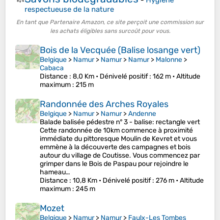
respectueuse de la nature
En tant que Partenaire Amazon, ce site perçoit une commission sur
les achats éligibles sans surcoût pour vous.
Bois de la Vecquée (Balise losange vert)
Belgique
>
Namur
>
Namur
>
Namur
>
Malonne
>
Cabaca
Distance
: 8,0 Km •
Dénivelé positif
: 162 m •
Altitude
maximum
: 215 m
Randonnée des Arches Royales
Belgique
>
Namur
>
Namur
>
Andenne
Balade balisée pédestre n° 3 - balise: rectangle vert
Cette randonnée de 10km commence à proximité
immédiate du pittoresque Moulin de Kevret et vous
emmène à la découverte des campagnes et bois
autour du village de Coutisse. Vous commencez par
grimper dans le Bois de Paspau pour rejoindre le
hameau…
Distance
: 10,8 Km •
Dénivelé positif
: 276 m •
Altitude
maximum
: 245 m
Mozet
Belgique
>
Namur
>
Namur
>
Faulx-Les Tombes