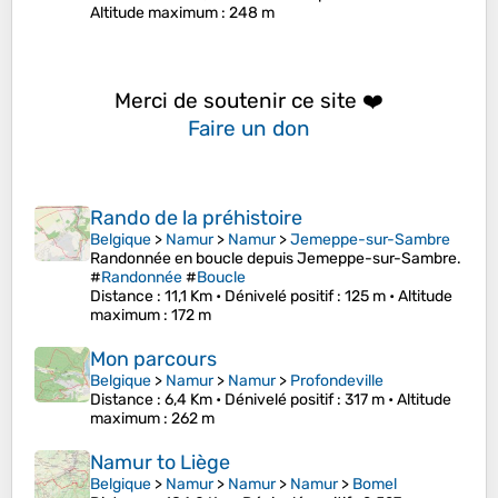
Altitude maximum
: 248 m
Merci de soutenir ce site ❤️
Faire un don
Rando de la préhistoire
Belgique
>
Namur
>
Namur
>
Jemeppe-sur-Sambre
Randonnée en boucle depuis Jemeppe-sur-Sambre.
#
Randonnée
#
Boucle
Distance
: 11,1 Km •
Dénivelé positif
: 125 m •
Altitude
maximum
: 172 m
Mon parcours
Belgique
>
Namur
>
Namur
>
Profondeville
Distance
: 6,4 Km •
Dénivelé positif
: 317 m •
Altitude
maximum
: 262 m
Namur to Liège
Belgique
>
Namur
>
Namur
>
Namur
>
Bomel