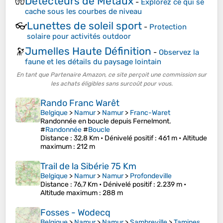
Détecteurs de Métaux
🧤
-
Explorez ce qui se
cache sous les courbes de niveau
Lunettes de soleil sport
👓
-
Protection
solaire pour activités outdoor
Jumelles Haute Définition
🔭
-
Observez la
faune et les détails du paysage lointain
En tant que Partenaire Amazon, ce site perçoit une commission sur
les achats éligibles sans surcoût pour vous.
Rando Franc Warêt
Belgique
>
Namur
>
Namur
>
Franc-Waret
Randonnée en boucle depuis Fernelmont.
#
Randonnée
#
Boucle
Distance
: 32,8 Km •
Dénivelé positif
: 461 m •
Altitude
maximum
: 212 m
Trail de la Sibérie 75 Km
Belgique
>
Namur
>
Namur
>
Profondeville
Distance
: 76,7 Km •
Dénivelé positif
: 2.239 m •
Altitude maximum
: 288 m
Fosses - Wodecq
Belgique
>
Namur
>
Namur
>
Sambreville
>
Tamines