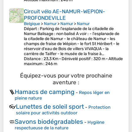
Circuit vélo AE-NAMUR-WEPION-
PROFONDEVILLE
Belgique
>
Namur
>
Namur
>
Namur
Départ : Parking de l'esplanade de la citadelle de
Namur Balisage : non balisé A voir : - l'esplanade de
la citadelle de Namur - le château de Namur - les
champs de fraise de Wépion - le fort St Héribert - le
réservoir d'eau de Bois de villers VIVAQUA - la
carrière de Tailfer - le musée de la fraise à…
Distance
: 23,3 Km •
Dénivelé positif
: 320 m •
Altitude
maximum
: 246 m
Équipez-vous pour votre prochaine
aventure :
Hamacs de camping
🪜
-
Repos léger en
pleine nature
Lunettes de soleil sport
👓
-
Protection
solaire pour activités outdoor
Savons biodégradables
🧼
-
Hygiène
respectueuse de la nature