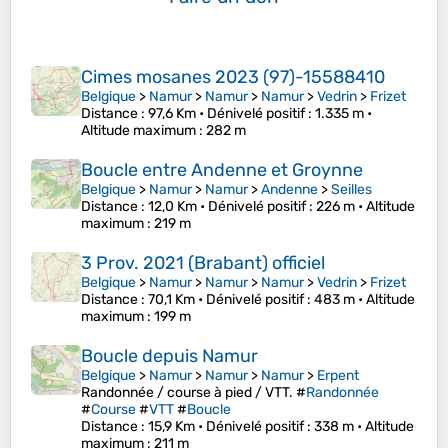
Cimes mosanes 2023 (97)-15588410
Belgique
>
Namur
>
Namur
>
Namur
>
Vedrin
>
Frizet
Distance
: 97,6 Km •
Dénivelé positif
: 1.335 m •
Altitude maximum
: 282 m
Boucle entre Andenne et Groynne
Belgique
>
Namur
>
Namur
>
Andenne
>
Seilles
Distance
: 12,0 Km •
Dénivelé positif
: 226 m •
Altitude
maximum
: 219 m
3 Prov. 2021 (Brabant) officiel
Belgique
>
Namur
>
Namur
>
Namur
>
Vedrin
>
Frizet
Distance
: 70,1 Km •
Dénivelé positif
: 483 m •
Altitude
maximum
: 199 m
Boucle depuis Namur
Belgique
>
Namur
>
Namur
>
Namur
>
Erpent
Randonnée / course à pied / VTT. #
Randonnée
#
Course
#
VTT
#
Boucle
Distance
: 15,9 Km •
Dénivelé positif
: 338 m •
Altitude
maximum
: 211 m