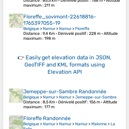
Distance
: 85,5 Km •
Dénivelé positif
: 768 m •
Altitude
maximum
: 211 m
Floreffe_sovimont-22618816-
1765397055-19
Belgique
>
Namur
>
Namur
>
Floreffe
Distance
: 9,4 Km •
Dénivelé positif
: 228 m •
Altitude
maximum
: 198 m
👉
Easily
get elevation data in JSON,
GeoTIFF and KML formats
using
Elevation API
Jemeppe-sur-Sambre Randonnée
Belgique
>
Namur
>
Namur
>
Jemeppe-sur-Sambre
Distance
: 8,5 Km •
Dénivelé positif
: 156 m •
Altitude
maximum
: 177 m
Floreffe Randonnée
Belgique
>
Namur
>
Namur
>
Namur
>
Malonne
>
La
Folie