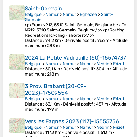
Saint-Germain
Belgique
>
Namur
>
Namur
>
Eghezée
>
Saint-
Germain
<p>From N912, 5310 Saint-Germain, Belgium<br/> To
N912, 5310 Saint-Germain, Belgium</p> <p>Routing
Recreational cycling - shortest</p>
Distance
: 94,2 Km •
Dénivelé positif
: 966 m •
Altitude
maximum
: 288 m
2024 La Petite Vadrouille (50)-15574737
Belgique
>
Namur
>
Namur
>
Namur
>
Vedrin
>
Frizet
Distance
: 50,1 Km •
Dénivelé positif
: 504 m •
Altitude
maximum
: 218 m
3 Prov. Brabant (20-09-
2023)-17509554
Belgique
>
Namur
>
Namur
>
Namur
>
Vedrin
>
Frizet
Distance
: 63,1 Km •
Dénivelé positif
: 457 m •
Altitude
maximum
: 199 m
Vers les Fagnes 2023 (117)-15555756
Belgique
>
Namur
>
Namur
>
Namur
>
Vedrin
>
Frizet
Distance
: 117,3 Km •
Dénivelé positif
: 1.513 m •