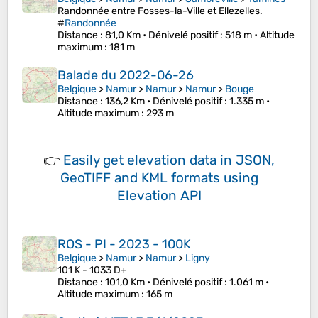
Randonnée entre Fosses-la-Ville et Ellezelles.
#
Randonnée
Distance
: 81,0 Km •
Dénivelé positif
: 518 m •
Altitude
maximum
: 181 m
Balade du 2022-06-26
Belgique
>
Namur
>
Namur
>
Namur
>
Bouge
Distance
: 136,2 Km •
Dénivelé positif
: 1.335 m •
Altitude maximum
: 293 m
👉
Easily
get elevation data in JSON,
GeoTIFF and KML formats
using
Elevation API
ROS - PI - 2023 - 100K
Belgique
>
Namur
>
Namur
>
Ligny
101 K - 1033 D+
Distance
: 101,0 Km •
Dénivelé positif
: 1.061 m •
Altitude maximum
: 165 m