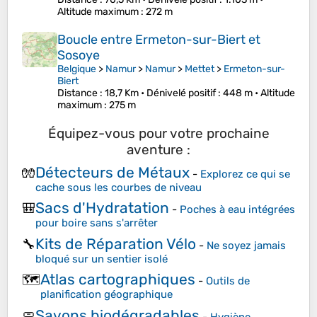
Altitude maximum
: 272 m
Boucle entre Ermeton-sur-Biert et
Sosoye
Belgique
>
Namur
>
Namur
>
Mettet
>
Ermeton-sur-
Biert
Distance
: 18,7 Km •
Dénivelé positif
: 448 m •
Altitude
maximum
: 275 m
Équipez-vous pour votre prochaine
aventure :
Détecteurs de Métaux
🧤
-
Explorez ce qui se
cache sous les courbes de niveau
Sacs d'Hydratation
🎒
-
Poches à eau intégrées
pour boire sans s'arrêter
Kits de Réparation Vélo
🔧
-
Ne soyez jamais
bloqué sur un sentier isolé
Atlas cartographiques
🗺️
-
Outils de
planification géographique
Savons biodégradables
🧼
-
Hygiène