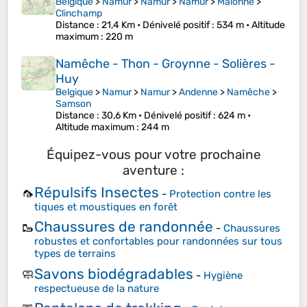
Belgique
>
Namur
>
Namur
>
Namur
>
Malonne
>
Clinchamp
Distance
: 21,4 Km •
Dénivelé positif
: 534 m •
Altitude
maximum
: 220 m
Namêche - Thon - Groynne - Solières -
Huy
Belgique
>
Namur
>
Namur
>
Andenne
>
Namêche
>
Samson
Distance
: 30,6 Km •
Dénivelé positif
: 624 m •
Altitude maximum
: 244 m
Équipez-vous pour votre prochaine
aventure :
Répulsifs Insectes
🦟
-
Protection contre les
tiques et moustiques en forêt
Chaussures de randonnée
🥾
-
Chaussures
robustes et confortables pour randonnées sur tous
types de terrains
Savons biodégradables
🧼
-
Hygiène
respectueuse de la nature