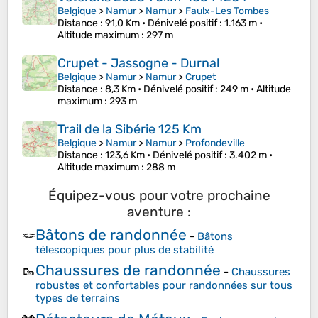
Belgique
>
Namur
>
Namur
>
Faulx-Les Tombes
Distance
: 91,0 Km •
Dénivelé positif
: 1.163 m •
Altitude maximum
: 297 m
Crupet - Jassogne - Durnal
Belgique
>
Namur
>
Namur
>
Crupet
Distance
: 8,3 Km •
Dénivelé positif
: 249 m •
Altitude
maximum
: 293 m
Trail de la Sibérie 125 Km
Belgique
>
Namur
>
Namur
>
Profondeville
Distance
: 123,6 Km •
Dénivelé positif
: 3.402 m •
Altitude maximum
: 288 m
Équipez-vous pour votre prochaine
aventure :
Bâtons de randonnée
🪢
-
Bâtons
télescopiques pour plus de stabilité
Chaussures de randonnée
🥾
-
Chaussures
robustes et confortables pour randonnées sur tous
types de terrains