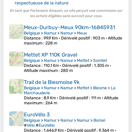
respectueuse de la nature
En tant que Partenaire Amazon, ce site perçoit une commission sur
les achats éligibles sans surcoût pour vous.
Meux-Durbuy-Meux 90km-16845931
Belgique
>
Namur
>
Namur
>
Meux
Distance
: 99,9 Km •
Dénivelé positif
: 903 m •
Altitude
maximum
: 228 m
Mettet XP 110K Gravel
Belgique
>
Namur
>
Namur
>
Mettet
>
Somtet
Distance
: 110,1 Km •
Dénivelé positif
: 1.305 m •
Altitude maximum
: 280 m
Trail de la Biesmoise 9k
Belgique
>
Namur
>
Namur
>
Mettet
>
Biesme
>
La
Marchauderie
Distance
: 8,9 Km •
Dénivelé positif
: 111 m •
Altitude
maximum
: 264 m
EuroVélo 3
Belgique
>
Namur
>
Namur
>
Namur
>
Bomel
#
Vélo
#
EuroVélo
Distance
: 1.646,9 Km •
Dénivelé positif
: 9.364 m •