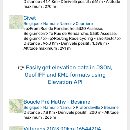
Distance
: 41,4 Km •
Dénivelé positif
: 661 m •
Altitude
maximum
: 270 m
Givet
Belgique
>
Namur
>
Namur
>
Courrière
<p>From Rue de Rendarche, 5330 Assesse,
Belgium<br/> To Rue de Rendarche, 5330 Assesse,
Belgium</p> <p>Routing Race cycling - shortest</p>
Distance
: 96,0 Km •
Dénivelé positif
: 1.398 m •
Altitude maximum
: 291 m
👉
Easily
get elevation data in JSON,
GeoTIFF and KML formats
using
Elevation API
Boucle Pré Mathy - Besinne
Belgique
>
Namur
>
Namur
>
Profondeville
>
Besinne
Distance
: 7,8 Km •
Dénivelé positif
: 200 m •
Altitude
maximum
: 263 m
Vétérans 2023 90km-16544204