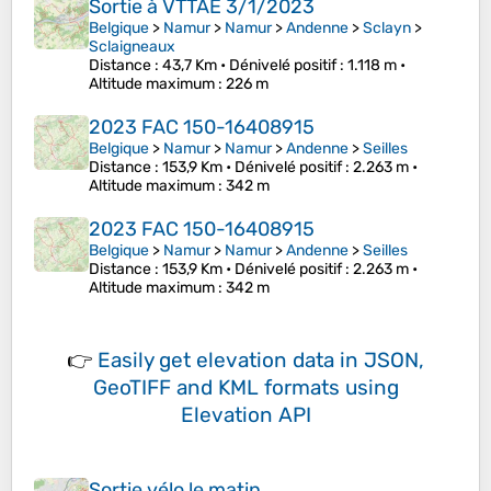
Sortie à VTTAE 3/1/2023
Belgique
>
Namur
>
Namur
>
Andenne
>
Sclayn
>
Sclaigneaux
Distance
: 43,7 Km •
Dénivelé positif
: 1.118 m •
Altitude maximum
: 226 m
2023 FAC 150-16408915
Belgique
>
Namur
>
Namur
>
Andenne
>
Seilles
Distance
: 153,9 Km •
Dénivelé positif
: 2.263 m •
Altitude maximum
: 342 m
2023 FAC 150-16408915
Belgique
>
Namur
>
Namur
>
Andenne
>
Seilles
Distance
: 153,9 Km •
Dénivelé positif
: 2.263 m •
Altitude maximum
: 342 m
👉
Easily
get elevation data in JSON,
GeoTIFF and KML formats
using
Elevation API
Sortie vélo le matin