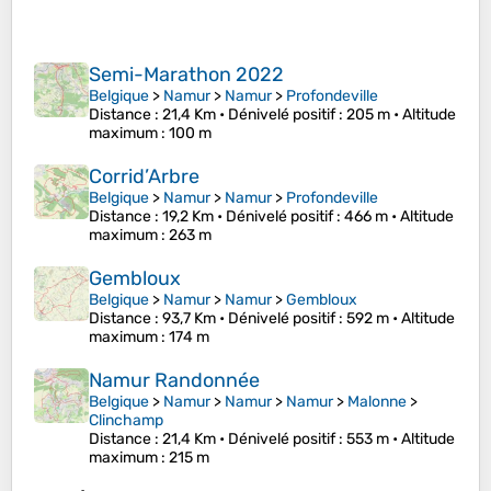
Semi-Marathon 2022
Belgique
>
Namur
>
Namur
>
Profondeville
Distance
: 21,4 Km •
Dénivelé positif
: 205 m •
Altitude
maximum
: 100 m
Corrid’Arbre
Belgique
>
Namur
>
Namur
>
Profondeville
Distance
: 19,2 Km •
Dénivelé positif
: 466 m •
Altitude
maximum
: 263 m
Gembloux
Belgique
>
Namur
>
Namur
>
Gembloux
Distance
: 93,7 Km •
Dénivelé positif
: 592 m •
Altitude
maximum
: 174 m
Namur Randonnée
Belgique
>
Namur
>
Namur
>
Namur
>
Malonne
>
Clinchamp
Distance
: 21,4 Km •
Dénivelé positif
: 553 m •
Altitude
maximum
: 215 m