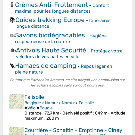
Crèmes Anti-Frottement
🧴
-
Confort
maximal pour les longues distances
Guides trekking Europe
📚
-
Itinéraires
longue distance
Savons biodégradables
🧼
-
Hygiène
respectueuse de la nature
Antivols Haute Sécurité
🚲
-
Protégez votre
vélo lors de vos haltes en ville
Hamacs de camping
🪜
-
Repos léger en
pleine nature
En tant que Partenaire Amazon, ce site perçoit une commission sur
les achats éligibles sans surcoût pour vous.
Falisolle
Belgique
>
Namur
>
Namur
>
Falisolle
#
Vélo
#
Boucle
Distance
: 72,9 Km •
Dénivelé positif
: 849 m •
Altitude
maximum
: 280 m
Courrière - Schaltin - Emptinne - Ciney