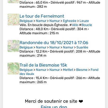
Distance
: 65,0 Km •
Dénivelé positif
: 967 m •
Altitude
maximum
: 282 m
Le tour de Fernelmont
Belgique
>
Namur
>
Namur
>
Eghezée
>
Leuze
Vélo. En boucle depuis Éghezée. #
Vélo
#
Boucle
Distance
: 48,0 Km •
Dénivelé positif
: 304 m •
Altitude maximum
: 215 m
Randonnée du 18/10/2021 à 17:06
Belgique
>
Namur
>
Namur
>
Namur
>
Suarlée
Distance
: 12,2 Km •
Dénivelé positif
: 208 m •
Altitude
maximum
: 214 m
Trail de la Biesmoise 15k
Belgique
>
Namur
>
Namur
>
Mettet
>
Biesme
>
Fond
des Vaulx
Distance
: 15,4 Km •
Dénivelé positif
: 266 m •
Altitude
maximum
: 265 m
Merci de soutenir ce site ❤️
Faire un don