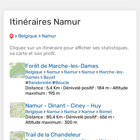
Itinéraires Namur
>
Belgique
>
Namur
Cliquez sur un
itinéraire
pour afficher ses
statistiques
,
sa
carte
et son
profil
.
Forêt de Marche-les-Dames
Belgique
>
Namur
>
Namur
>
Namur
>
Marche-les-
Dames
>
Bayet
#
Randonnée
#
Boucle
Distance
: 5,4 Km •
Dénivelé positif
: 184 m •
Altitude
maximum
: 195 m
Namur - Dinant - Ciney - Huy
Belgique
>
Namur
>
Namur
>
Namur
>
Bomel
Distance
: 85,4 Km •
Dénivelé positif
: 656 m •
Altitude maximum
: 300 m
Trail de la Chandeleur