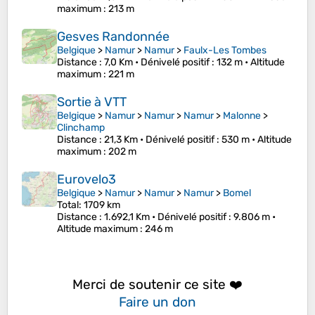
maximum
: 213 m
Gesves Randonnée
Belgique
>
Namur
>
Namur
>
Faulx-Les Tombes
Distance
: 7,0 Km •
Dénivelé positif
: 132 m •
Altitude
maximum
: 221 m
Sortie à VTT
Belgique
>
Namur
>
Namur
>
Namur
>
Malonne
>
Clinchamp
Distance
: 21,3 Km •
Dénivelé positif
: 530 m •
Altitude
maximum
: 202 m
Eurovelo3
Belgique
>
Namur
>
Namur
>
Namur
>
Bomel
Total: 1709 km
Distance
: 1.692,1 Km •
Dénivelé positif
: 9.806 m •
Altitude maximum
: 246 m
Merci de soutenir ce site ❤️
Faire un don