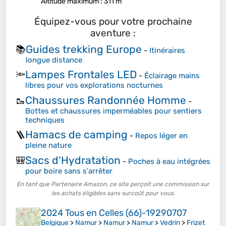
Altitude maximum
: 311 m
Équipez-vous pour votre prochaine
aventure :
Guides trekking Europe
📚
-
Itinéraires
longue distance
Lampes Frontales LED
🔦
-
Éclairage mains
libres pour vos explorations nocturnes
Chaussures Randonnée Homme
🥾
-
Bottes et chaussures imperméables pour sentiers
techniques
Hamacs de camping
🪜
-
Repos léger en
pleine nature
Sacs d'Hydratation
🎒
-
Poches à eau intégrées
pour boire sans s'arrêter
En tant que Partenaire Amazon, ce site perçoit une commission sur
les achats éligibles sans surcoût pour vous.
2024 Tous en Celles (66)-19290707
Belgique
>
Namur
>
Namur
>
Namur
>
Vedrin
>
Frizet