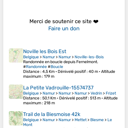
Merci de soutenir ce site ❤️
Faire un don
Noville les Bois Est
Belgique
>
Namur
>
Namur
>
Noville-les-Bois
Randonnée en boucle depuis Fernelmont.
#
Randonnée
#
Boucle
Distance
: 4,5 Km •
Dénivelé positif
: 40 m •
Altitude
maximum
: 179 m
La Petite Vadrouille-15574737
Belgique
>
Namur
>
Namur
>
Namur
>
Vedrin
>
Frizet
Distance
: 50,1 Km •
Dénivelé positif
: 513 m •
Altitude
maximum
: 218 m
Trail de la Biesmoise 42k
Belgique
>
Namur
>
Namur
>
Mettet
>
Biesme
>
Le
Mont