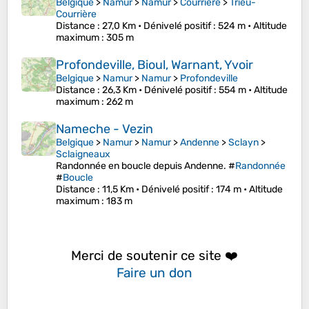
Belgique
>
Namur
>
Namur
>
Courrière
>
Trieu-
Courrière
Distance
: 27,0 Km •
Dénivelé positif
: 524 m •
Altitude
maximum
: 305 m
Profondeville, Bioul, Warnant, Yvoir
Belgique
>
Namur
>
Namur
>
Profondeville
Distance
: 26,3 Km •
Dénivelé positif
: 554 m •
Altitude
maximum
: 262 m
Nameche - Vezin
Belgique
>
Namur
>
Namur
>
Andenne
>
Sclayn
>
Sclaigneaux
Randonnée en boucle depuis Andenne. #
Randonnée
#
Boucle
Distance
: 11,5 Km •
Dénivelé positif
: 174 m •
Altitude
maximum
: 183 m
Merci de soutenir ce site ❤️
Faire un don