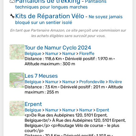
Pantalons de trekking
🩳
-
Pantalons
techniques pour longues marches
Kits de Réparation Vélo
🔧
-
Ne soyez jamais
bloqué sur un sentier isolé
En tant que Partenaire Amazon, ce site perçoit une commission sur
les achats éligibles sans surcoût pour vous.
Tour de Namur Cyclo 2024
Belgique
>
Namur
>
Namur
>
Floreffe
Distance
: 118,6 Km •
Dénivelé positif
: 1.970 m •
Altitude maximum
: 300 m
Les 7 Meuses
Belgique
>
Namur
>
Namur
>
Profondeville
>
Rivière
Distance
: 7,5 Km •
Dénivelé positif
: 201 m •
Altitude
maximum
: 255 m
Erpent
Belgique
>
Namur
>
Namur
>
Namur
>
Erpent
<p>De Rue des Aubépines 120, 5101 Erpent,
Belgique<br/> À Rue des Aubépines 120, 5101 Erpent,
Belgique</p> <p>Routage Vélo de course - le plus
court</p>
Distance
: 70,5 Km •
Dénivelé positif
: 1.103 m •