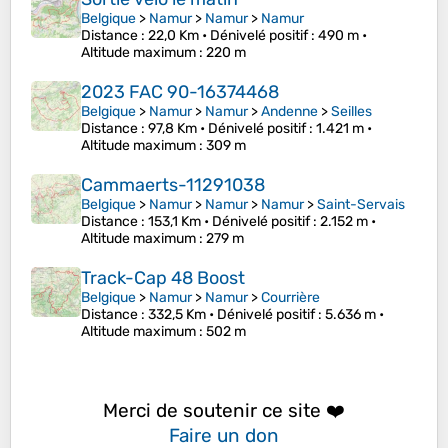
Belgique
>
Namur
>
Namur
>
Namur
Distance
: 22,0 Km •
Dénivelé positif
: 490 m •
Altitude maximum
: 220 m
2023 FAC 90-16374468
Belgique
>
Namur
>
Namur
>
Andenne
>
Seilles
Distance
: 97,8 Km •
Dénivelé positif
: 1.421 m •
Altitude maximum
: 309 m
Cammaerts-11291038
Belgique
>
Namur
>
Namur
>
Namur
>
Saint-Servais
Distance
: 153,1 Km •
Dénivelé positif
: 2.152 m •
Altitude maximum
: 279 m
Track-Cap 48 Boost
Belgique
>
Namur
>
Namur
>
Courrière
Distance
: 332,5 Km •
Dénivelé positif
: 5.636 m •
Altitude maximum
: 502 m
Merci de soutenir ce site ❤️
Faire un don