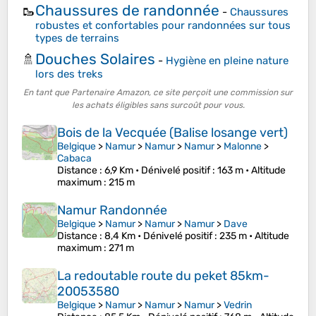
Chaussures de randonnée
🥾
-
Chaussures
robustes et confortables pour randonnées sur tous
types de terrains
Douches Solaires
🚿
-
Hygiène en pleine nature
lors des treks
En tant que Partenaire Amazon, ce site perçoit une commission sur
les achats éligibles sans surcoût pour vous.
Bois de la Vecquée (Balise losange vert)
Belgique
>
Namur
>
Namur
>
Namur
>
Malonne
>
Cabaca
Distance
: 6,9 Km •
Dénivelé positif
: 163 m •
Altitude
maximum
: 215 m
Namur Randonnée
Belgique
>
Namur
>
Namur
>
Namur
>
Dave
Distance
: 8,4 Km •
Dénivelé positif
: 235 m •
Altitude
maximum
: 271 m
La redoutable route du peket 85km-
20053580
Belgique
>
Namur
>
Namur
>
Namur
>
Vedrin