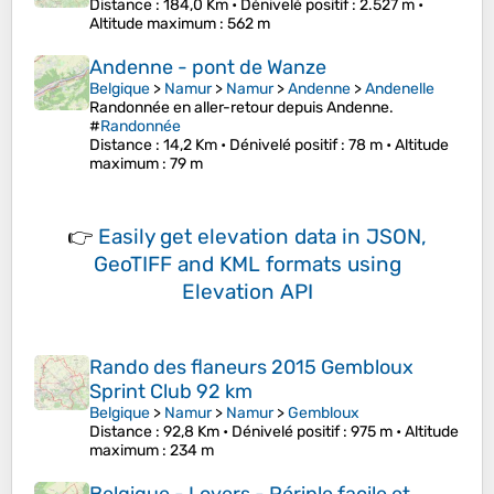
Distance
: 184,0 Km •
Dénivelé positif
: 2.527 m •
Altitude maximum
: 562 m
Andenne - pont de Wanze
Belgique
>
Namur
>
Namur
>
Andenne
>
Andenelle
Randonnée en aller-retour depuis Andenne.
#
Randonnée
Distance
: 14,2 Km •
Dénivelé positif
: 78 m •
Altitude
maximum
: 79 m
👉
Easily
get elevation data in JSON,
GeoTIFF and KML formats
using
Elevation API
Rando des flaneurs 2015 Gembloux
Sprint Club 92 km
Belgique
>
Namur
>
Namur
>
Gembloux
Distance
: 92,8 Km •
Dénivelé positif
: 975 m •
Altitude
maximum
: 234 m