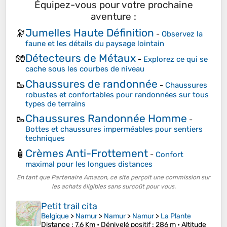
Équipez-vous pour votre prochaine
aventure :
Jumelles Haute Définition
🔭
-
Observez la
faune et les détails du paysage lointain
Détecteurs de Métaux
🧤
-
Explorez ce qui se
cache sous les courbes de niveau
Chaussures de randonnée
🥾
-
Chaussures
robustes et confortables pour randonnées sur tous
types de terrains
Chaussures Randonnée Homme
🥾
-
Bottes et chaussures imperméables pour sentiers
techniques
Crèmes Anti-Frottement
🧴
-
Confort
maximal pour les longues distances
En tant que Partenaire Amazon, ce site perçoit une commission sur
les achats éligibles sans surcoût pour vous.
Petit trail cita
Belgique
>
Namur
>
Namur
>
Namur
>
La Plante
Distance
: 7,6 Km •
Dénivelé positif
: 286 m •
Altitude