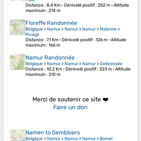
Distance
: 8,4 Km •
Dénivelé positif
: 252 m •
Altitude
maximum
: 214 m
Floreffe Randonnée
Belgique
>
Namur
>
Namur
>
Namur
>
Malonne
>
Rivage
Distance
: 7,1 Km •
Dénivelé positif
: 126 m •
Altitude
maximum
: 166 m
Namur Randonnée
Belgique
>
Namur
>
Namur
>
Namur
>
Gelbressée
Distance
: 10,2 Km •
Dénivelé positif
: 223 m •
Altitude
maximum
: 210 m
Merci de soutenir ce site ❤️
Faire un don
Namen to Gembloers
Belgique
>
Namur
>
Namur
>
Namur
>
Bomel