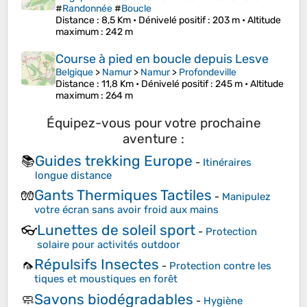
#
Randonnée
#
Boucle
Distance
: 8,5 Km •
Dénivelé positif
: 203 m •
Altitude
maximum
: 242 m
Course à pied en boucle depuis Lesve
Belgique
>
Namur
>
Namur
>
Profondeville
Distance
: 11,8 Km •
Dénivelé positif
: 245 m •
Altitude
maximum
: 264 m
Équipez-vous pour votre prochaine
aventure :
Guides trekking Europe
📚
-
Itinéraires
longue distance
Gants Thermiques Tactiles
🧤
-
Manipulez
votre écran sans avoir froid aux mains
Lunettes de soleil sport
👓
-
Protection
solaire pour activités outdoor
Répulsifs Insectes
🦟
-
Protection contre les
tiques et moustiques en forêt
Savons biodégradables
🧼
-
Hygiène