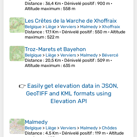
Distance
: 36,4 Km •
Dénivelé positif
: 900 m •
Altitude maximum
: 558 m
Les Crêtes de la Warche de Xhoffraix
Belgique
>
Liège
>
Verviers
>
Malmedy
>
Xhoffraix
Distance
: 17,1 Km •
Dénivelé positif
: 550 m •
Altitude
maximum
: 522 m
Troz-Marets et Bayehon
Belgique
>
Liège
>
Verviers
>
Malmedy
>
Bévercé
Distance
: 20,5 Km •
Dénivelé positif
: 509 m •
Altitude maximum
: 635 m
👉
Easily
get elevation data in JSON,
GeoTIFF and KML formats
using
Elevation API
Malmedy
Belgique
>
Liège
>
Verviers
>
Malmedy
>
Chôdes
Distance
: 4,5 Km •
Dénivelé positif
: 119 m •
Altitude