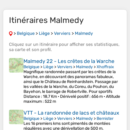
Itinéraires Malmedy
>
Belgique
>
Liège
>
Verviers
>
Malmedy
Cliquez sur un
itinéraire
pour afficher ses
statistiques
,
sa
carte
et son
profil
.
Malmedy 22 - Les crêtes de la Warche
Belgique
>
Liège
>
Verviers
>
Malmedy
>
Xhoffraix
Magnifique randonnée passant par les crêtes de la
Warche, en découvrant des panoramas fabuleux,
ainsi que le Château de Reinhardstein. Passage par
les vallées de la Warche, du Coreu, du Pouhon, du
Bayehon, le barrage de Robertville. Pour sportifs
Distance
: 18,7 Km •
Dénivelé positif
: 656 m •
Altitude
maximum
: 522 m
VTT - La randonnée de lacs et châteaux
Belgique
>
Liège
>
Verviers
>
Malmedy
>
Bernister
Les 16 premiers kms sont pimentés de montées
régulières avec une dénivellation de 500 m.