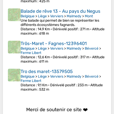
maximum
: 425 m
Balade de rêve 13 - Au pays du Negus
Belgique
>
Liège
>
Verviers
>
Malmedy
>
Mont
Une balade qui permet de bien se représenter les
différents écosystèmes fagnards.
Distance
: 14,9 Km •
Dénivelé positif
: 271 m •
Altitude
maximum
: 618 m
Trôs-Maret - Fagnes-12396401
Belgique
>
Liège
>
Verviers
>
Malmedy
>
Bévercé
>
Ferme Libert
Distance
: 12,6 Km •
Dénivelé positif
: 317 m •
Altitude
maximum
: 611 m
Tro des maret-13579505
Belgique
>
Liège
>
Verviers
>
Malmedy
>
Bévercé
>
Ferme Libert
Distance
: 9,1 Km •
Dénivelé positif
: 233 m •
Altitude
maximum
: 532 m
Merci de soutenir ce site ❤️